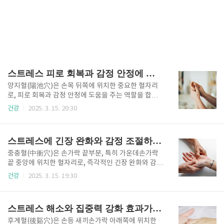
스트레스 피로 회복과 감정 안정에 도움 되는 양지혈(陽池穴)
양지혈(陽池穴)은 손목 뒤쪽에 위치한 중요한 혈자리
로, 피로 회복과 감정 안정에 도움을 주는 역할을 합니
다. 특히, 손을 많이 사용하는 직장인이나 학생들에게
건강
2025. 3. 15. 20:30
효과적이며, 지속적인 피로감이나 정신적 긴장을 해소
하는 데 유용합니다. 양지혈을 올바르게 자극하면 혈액
순환 개선, 스트레스 완화, 면역력 증진, 집중력 향상에
스트레스에 긴장 완화와 감정 조절하는 중충혈(中衝穴)
도 도움이 됩니다. 본 글에서는 양지혈의 정확한 위치와
효과, 올바른 지압 방법, 실생활에서 활용하는 방법까지
중충혈(中衝穴)은 손가락 끝부분, 특히 가운데손가락
상세히 알아보겠습니다.1. 스트레스 피로 회복과 감정
끝 중앙에 위치한 혈자리로, 즉각적인 긴장 완화와 감정
안정에 도움이 되는 양지혈(陽池穴)의 위치와 주요 효
조절에 효과적입니다. 이 혈자리는 심경(心經)과 연결
건강
2025. 3. 15. 19:30
과양지혈(陽池穴)은 손목 뒤쪽, 손등과 손목이 만나는
되어 있으며, 감정 기복이 심할 때나 극도의 스트레스를
부분의 오목한 곳에 위치해 있습니다. 이 혈자리는 삼초
받을 때 빠르게 마음을 안정시키는 역할을 합니다. 또
경(三焦經)과 연결되어 있으며, 피로 해소 및 감정 조절
한, 중충혈을 올바르게 자극하면 두통 완화, 혈액순환
스트레스 해소와 집중력 강화 효과가 있는 후계혈(後谿穴)
에 중요한 역할을 합..
촉진, 집중력 향상에도 도움이 됩니다. 본 글에서는 중
충혈의 위치와 주요 효과, 올바른 지압 방법, 실생활에
후계혈(後谿穴)은 손등 새끼손가락 아래쪽에 위치한