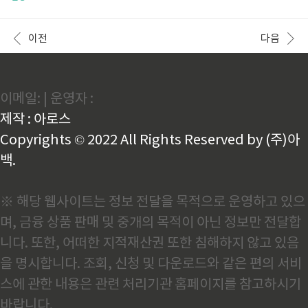
손목이 연결되는 부분의 작은 오목한 곳에 자리 잡고 있
긴장을 줄이는 데 도움이 되며, 지압을 통해 신체 에너
습니다. 이곳을 자극하면 심장의 기운을 안정시키고, 정
지를 조절할 수 있습니다. 본 글에서는 노궁혈의 위치와
신을 맑게 하며, 감정을 조절하는 효과가 있습니다.신문
효과, 올바른 지압 방법, 활용법과 주의사항까지 상세하
이전
다음
혈이 신체에 미치는 주요..
게 설명하겠습니다.1. 스트레스를 다스리는 노궁혈(勞
宮穴)의 위치와 주요 효과노궁혈(勞宮穴)은 손바닥 중
앙 부근에 위치한 혈자리로, 손을 가볍게 오므렸을 때
중지가 닿는 지점에 있습니다. 이 혈자리는 심포경(心
이메일: | 운영자 :
包經)에 속하며, 심장의 기운을 조절하는 역할을 합니
다.노궁혈이 신체에 미치는 주요 효과스트레스 및 불안
제작 : 아로스
완화: 노궁혈을 자극하면 자율신경이 안정되면서 긴장
과 불안이 줄어듭니다...
Copyrights © 2022 All Rights Reserved by (주)아
백.
※ 해당 웹사이트는 정보 전달을 목적으로 운영하고 있으
며, 금융 상품 판매 및 중개의 목적이 아닌 정보만 전달합
니다. 또한, 어떠한 지적재산권 또한 침해하지 않고 있음
을 명시합니다. 조회, 신청 및 다운로드와 같은 편의 서비
스에 관한 내용은 관련 처리기관 홈페이지를 참고하시기
바랍니다.