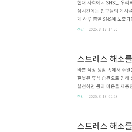
현대 사회에서 SNS는 우리
심시간에는 친구들의 게시물을
게 하루 종일 SNS에 노출
의 화려한 일상을 보며 자신
건강
2025. 3. 13. 14:50
되는 것이죠. 이 글에서는 S
리고 이를 극복하는 방법에 
하루에도 수십, 수백 개의 게
스트레스 해소를
여행, 근사한 식사 같은 장면
바쁜 직장 생활 속에서 주말
잘못된 휴식 습관으로 인해 
실천하면 몸과 마음을 재충전
서는 최적의 수면 관리, 취미
건강
2025. 3. 13. 02:23
스트레스 해소 하기 위한 올
는 경우가 많습니다. 하지만
동안 효과적으로 피로를 회복
스트레스 해소를
유발하는 이유주말에 늦잠을 