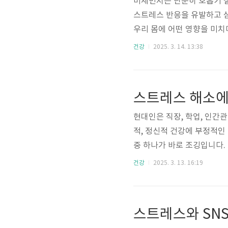
미세먼지는 단순히 호흡기 
스트레스 반응을 유발하고 
우리 몸에 어떤 영향을 미치
레스와 관련된 신체 반응을 
건강
2025. 3. 14. 13:38
유발하는 미세먼지의 과학적
몬 변화, 신경계 자극이 중요
로 들어가 전신에 영향을 미
스트레스 해소에
속으로 들어오면 면역 시스템
현대인은 직장, 학업, 인간
적, 정신적 건강에 부정적인
중 하나가 바로 조깅입니다.
하는 데 큰 도움을 줄 수 
건강
2025. 3. 13. 16:19
닝 방법에 대해 자세히 알아
소 운동이 아니라, 신체적·
를 줄이는 데 탁월한 효과를 
스트레스와 SN
비 촉진조깅을 하면 우리 몸