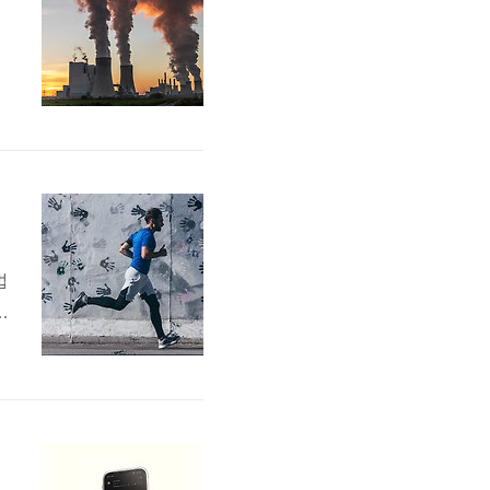
를
으
법
선
스
분