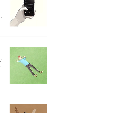
점
들
게
는
진
만
을
자