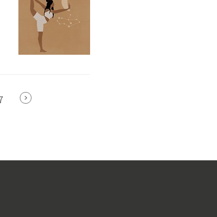
나
해
7